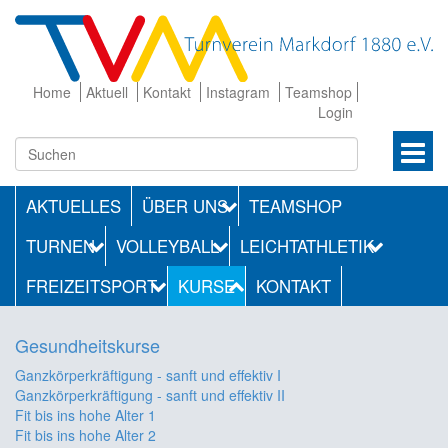
Home
Aktuell
Kontakt
Instagram
Teamshop
Login
AKTUELLES
ÜBER UNS
TEAMSHOP
TURNEN
VOLLEYBALL
LEICHTATHLETIK
FREIZEITSPORT
KURSE
KONTAKT
Gesundheitskurse
Ganzkörperkräftigung - sanft und effektiv I
Ganzkörperkräftigung - sanft und effektiv II
Fit bis ins hohe Alter 1
Fit bis ins hohe Alter 2