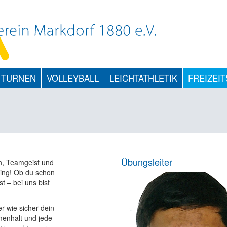
TURNEN
VOLLEYBALL
LEICHTATHLETIK
FREIZEI
Übungsleiter
on, Teamgeist und
Ding! Ob du schon
t – bei uns bist
er wie sicher dein
menhalt und jede