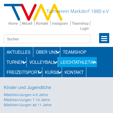
Home
Aktuell
Kontakt
Instagram
Teamshop
Login
AKTUELLES
ÜBER UNS
TEAMSHOP
TURNEN
VOLLEYBALL
LEICHTATHLETIK
FREIZEITSPORT
KURSE
KONTAKT
Kinder und Jugendliche
Mädchen/Jungen 4-6 Jahre
Mädchen/Jungen 7-10 Jahre
Mädchen/Jungen ab 11 Jahre