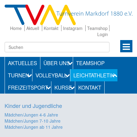
Home
Aktuell
Kontakt
Instagram
Teamshop
Login
AKTUELLES
ÜBER UNS
TEAMSHOP
TURNEN
VOLLEYBALL
LEICHTATHLETIK
FREIZEITSPORT
KURSE
KONTAKT
Kinder und Jugendliche
Mädchen/Jungen 4-6 Jahre
Mädchen/Jungen 7-10 Jahre
Mädchen/Jungen ab 11 Jahre