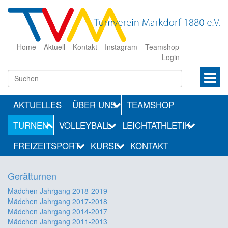
Home
Aktuell
Kontakt
Instagram
Teamshop
Login
AKTUELLES
ÜBER UNS
TEAMSHOP
TURNEN
VOLLEYBALL
LEICHTATHLETIK
FREIZEITSPORT
KURSE
KONTAKT
Gerätturnen
Mädchen Jahrgang 2018-2019
Mädchen Jahrgang 2017-2018
Mädchen Jahrgang 2014-2017
Mädchen Jahrgang 2011-2013