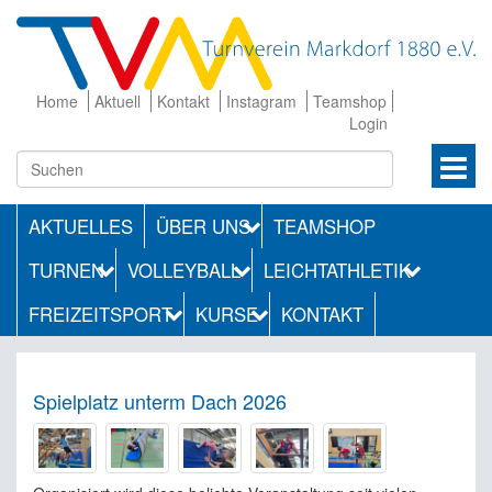
Home
Aktuell
Kontakt
Instagram
Teamshop
Login
AKTUELLES
ÜBER UNS
TEAMSHOP
TURNEN
VOLLEYBALL
LEICHTATHLETIK
FREIZEITSPORT
KURSE
KONTAKT
Spielplatz unterm Dach 2026