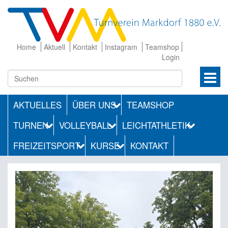
Home
Aktuell
Kontakt
Instagram
Teamshop
Login
AKTUELLES
ÜBER UNS
TEAMSHOP
TURNEN
VOLLEYBALL
LEICHTATHLETIK
FREIZEITSPORT
KURSE
KONTAKT