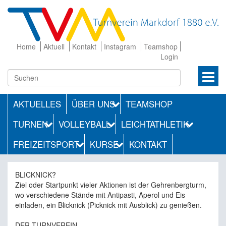
Home
Aktuell
Kontakt
Instagram
Teamshop
Login
AKTUELLES
ÜBER UNS
TEAMSHOP
TURNEN
VOLLEYBALL
LEICHTATHLETIK
FREIZEITSPORT
KURSE
KONTAKT
BLICKNICK?
Ziel oder Startpunkt vieler Aktionen ist der Gehrenbergturm,
wo verschiedene Stände mit Antipasti, Aperol und Eis
einladen, ein Blicknick (Picknick mit Ausblick) zu genießen.
DER TURNVEREIN