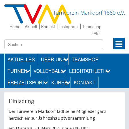
Home
Aktuell
Kontakt
Instagram
Teamshop
Login
AKTUELLES
ÜBER UNS
TEAMSHOP
TURNEN
VOLLEYBALL
LEICHTATHLETIK
FREIZEITSPORT
KURSE
KONTAKT
Einladung
Der Turnverein Markdorf lädt seine Mitglieder ganz
Jahreshauptversammlung
herzlich ein zur
Dienstag, 30. März 2021 um 20.00 Uhr
am
.